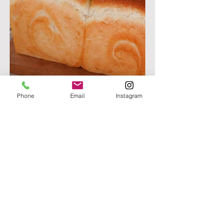
Phone
Email
Instagram
憧れのふんわり食パン。
ふっくらきめ細やかな食感です。（１
個）