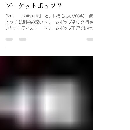
seiya kaneko
7月1日
読了時間: 1分
カネルヤのMUSIC
プーケットポップ？
Pami 『puffylette』 と、いうらしいが(笑) 僕に
とって は馴染み深いドリームポップ括りで 行きつ
いたアーティスト。 ドリームポップ関連でいけば
古今東 西一通りアンテナを張ってはいるも ののこ
のPamiさんを知るのは出遅れ ました。 2024年
『Out Of Nowhere』EP 2025年『Puffylette』1st
アルバム 全曲英語で、どちらも浮遊感漂う立 派な
ドリーム・ポップ。 近年このドリームポップ関連
で、ア ジア系のアーティストの活躍が目覚 まし
い。 バブルティー＆ザ・シガレットや Mitsuki、カ
ナダ人ながら韓国にルー ツを持つLuna Liなど特
に女性アー ティストは素敵なアルバムを発表し て
いる。 このPamiさんタイ・バンコク出身。 既に
レコードはプレミアがついて簡 単に買える代物で