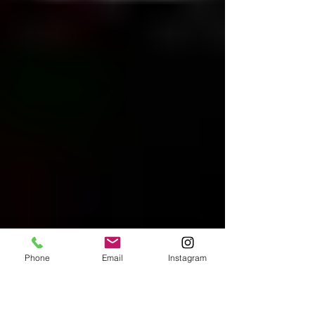
はなくなってます が、CDやストリーミングでは手
軽に 聴くことが可能です。 派手さはなく、インデ
ィーズな音楽 ながら、どこかシテイポップの匂い
がして心地よいメロディが満載。 今後活躍が楽し
みなアーティスト。 じめじめとした今年の
Phone
Email
Instagram