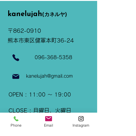
kanelujah
(カネルヤ)
〒862-0910
​熊本市東区健軍本町36-24​
096-368-5358
kanelujah@gmail.com
OPEN : 11:00 ～ 19:00
CLOSE : 月曜日、火曜日
駐車場
Phone
Email
Instagram