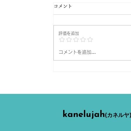
コメント
評価を追加
シラート(2025)
コメントを追加…
kanelujah
(カネルヤ