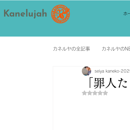
Kanelujah
ホ
カネルヤの全記事
カネルヤのN
seiya kaneko
20
「罪人た
5つ星のうちNaN