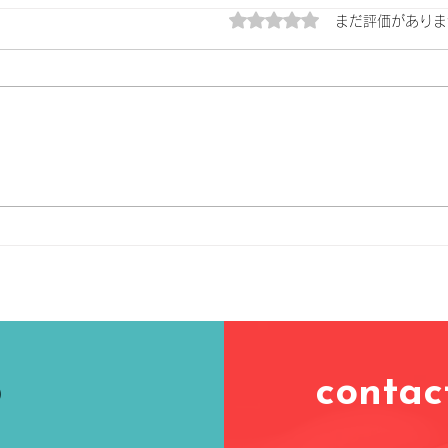
5つ星のうち0と評価され
まだ評価がありま
バックルームス(2026)
大画
contac
)