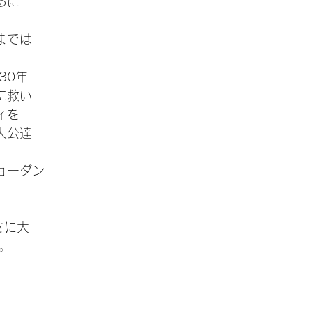
るに
までは
30年
に救い
ィを
人公達
ョーダン
さに大
。