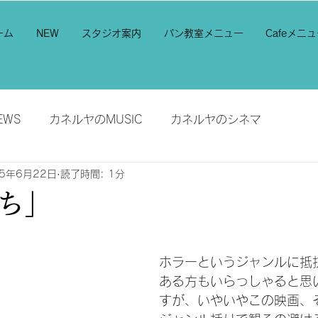
ーム
NEW
スタジオ案内
パン教室メニュー
Cafeメニ
EWS
カネルヤのMUSIC
カネルヤのシネマ
25年6月22日
読了時間: 1分
ち」
と評価されています。
ホラーというジャンルに抵
ある方もいらっしゃると思
すが、いやいやこの映画、