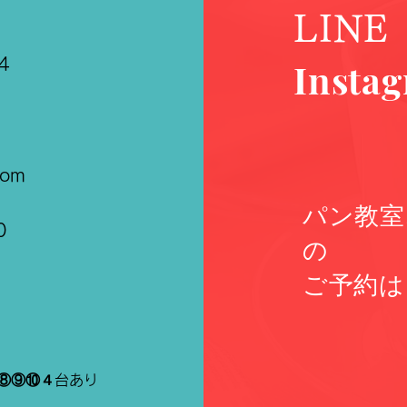
LINE
​
Insta
com
パン教室
0
の
​ご予約は
⑧⑨⑩４台あり