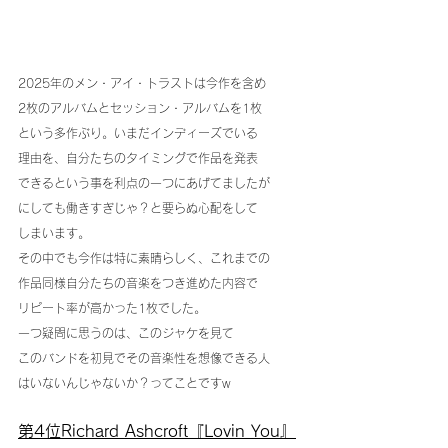
2025年のメン・アイ・トラストは今作を含め
2枚のアルバムとセッション・アルバムを1枚
という多作ぶり。いまだインディーズでいる
理由を、自分たちのタイミングで作品を発表
できるという事を利点の一つにあげてましたが
にしても働きすぎじゃ？と要らぬ心配をして
しまいます。
その中でも今作は特に素晴らしく、これまでの
作品同様自分たちの音楽をつき進めた内容で
リピート率が高かった1枚でした。
一つ疑問に思うのは、このジャケを見て
このバンドを初見でその音楽性を想像できる人
はいないんじゃないか？ってことですw
第4位Richard Ashcroft『Lovin You』