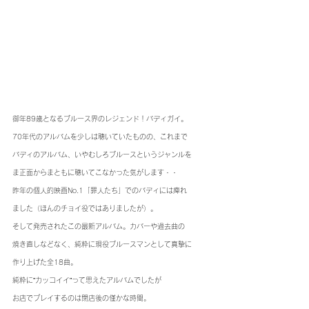
御年89歳となるブルース界のレジェンド！バディガイ。
70年代のアルバムを少しは聴いていたものの、これまで
バディのアルバム、いやむしろブルースというジャンルを
ま正面からまともに聴いてこなかった気がします・・
昨年の個人的映画No.1「罪人たち」でのバディには痺れ
ました（ほんのチョイ役ではありましたが）。
そして発売されたこの最新アルバム。カバーや過去曲の
焼き直しなどなく、純粋に現役ブルースマンとして真摯に
作り上げた全18曲。
純粋に”カッコイイ”って思えたアルバムでしたが
お店でプレイするのは閉店後の僅かな時間。