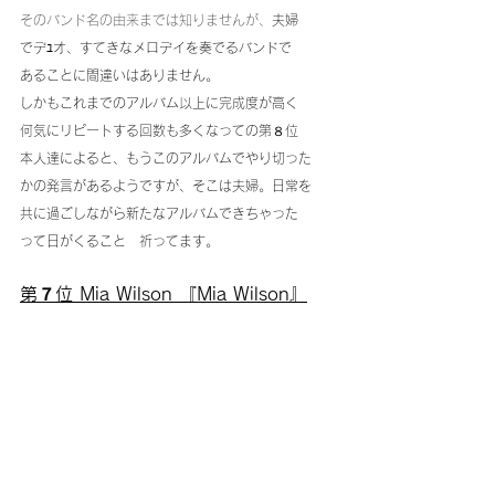
そのバンド名の由来までは知りませんが、
夫婦
でデﾕオ、すてきなメロデイを奏でるバンドで
あることに間違いはありません。
しかもこれまでのアルバム以上に完成度が高く
何気にリピートする回数も多くなっての第８位
本人達によると、もうこのアルバムでやり切った
かの発言があるようですが、そこは夫婦。日常を
共に過ごしながら新たなアルバムできちゃった
って日がくること　祈ってます。
第７位 Mia Wilson 『Mia Wilson』