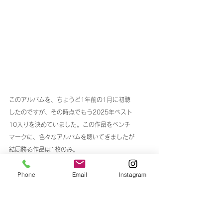
このアルバムを、ちょうど1年前の1月に初聴
したのですが、その時点でもう2025年ベスト
10入りを決めていました。この作品をベンチ
マークに、色々なアルバムを聴いてきましたが
結局勝る作品は1枚のみ。
言い換えれば、それだけこのアルバムが僕の好み
Phone
Email
Instagram
に刺さっていたのでしょうね。
アンドレアス君の甘すぎるVoに卓越したメロディ
センス。今作では更にフューチャーされている
アマンダちゃんの可憐なコーラス。その組み合わ