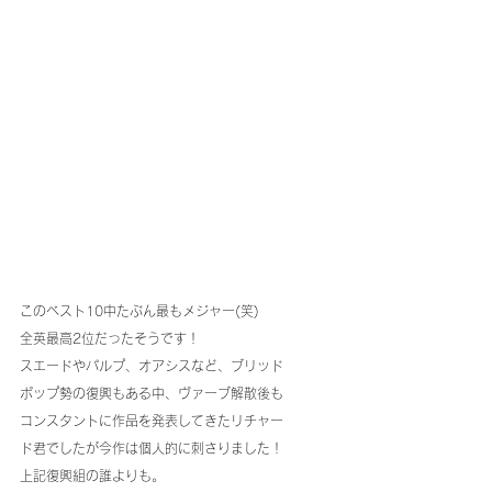
このベスト10中たぶん最もメジャー(笑)
全英最高2位だったそうです！
スエードやパルプ、オアシスなど、ブリッド
ポップ勢の復興もある中、ヴァーブ解散後も
コンスタントに作品を発表してきたリチャー
ド君でしたが今作は個人的に刺さりました！
上記復興組の誰よりも。