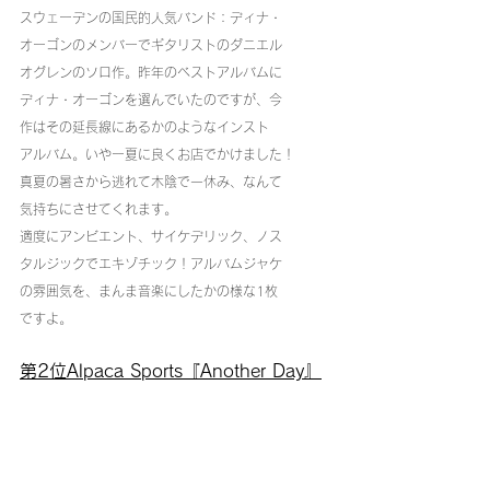
スウェーデンの国民的人気バンド：ディナ・
オーゴンのメンバーでギタリストのダニエル
オグレンのソロ作。昨年のベストアルバムに
ディナ・オーゴンを選んでいたのですが、今
作はその延長線にあるかのようなインスト
アルバム。いやー夏に良くお店でかけました！
真夏の暑さから逃れて木陰で一休み、なんて
気持ちにさせてくれます。
適度にアンビエント、サイケデリック、ノス
タルジックでエキゾチック！アルバムジャケ
の雰囲気を、まんま音楽にしたかの様な1枚
ですよ。
第2位Alpaca Sports『Another Day』