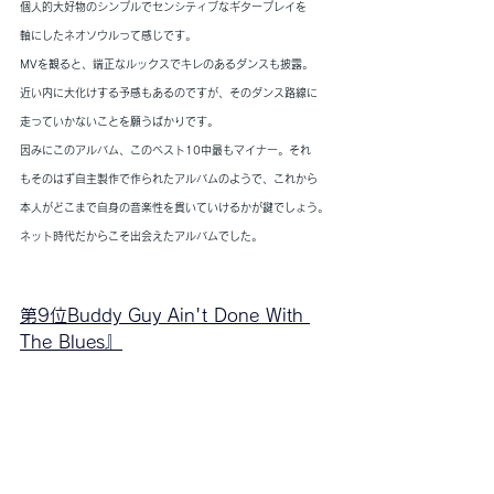
個人的大好物のシンプルでセンシティブなギタープレイを
軸にしたネオソウルって感じです。
MVを観ると、端正なルックスでキレのあるダンスも披露。
近い内に大化けする予感もあるのですが、そのダンス路線に
走っていかないことを願うばかりです。
因みにこのアルバム、このベスト10中最もマイナー。それ
もそのはず自主製作で作られたアルバムのようで、これから
本人がどこまで自身の音楽性を貫いていけるかが鍵でしょう。
ネット時代だからこそ出会えたアルバムでした。
第9位Buddy Guy Ain't Done With 
The Blues
』