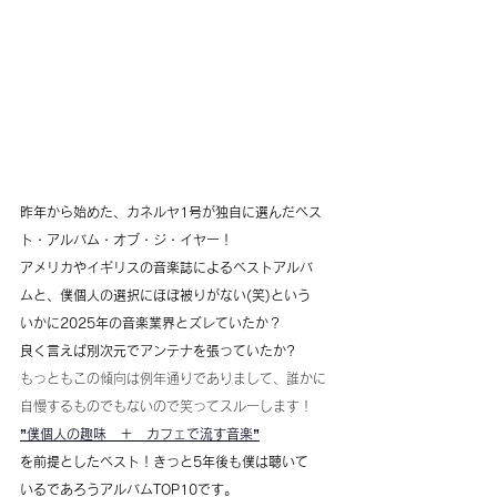
昨年から始めた、カネルヤ1号が独自に選んだベス
ト・アルバム・オブ・ジ・イヤー！
アメリカやイギリスの音楽誌によるベストアルバ
ムと、僕個人の選択にほぼ被りがない(笑)という
いかに2025年の音楽業界とズレていたか？
良く言えば別次元でアンテナを張っていたか?
もっともこの傾向は例年通りでありまして、誰かに
自慢するものでもないので笑ってスルーします！
”僕個人の趣味　＋　カフェで流す音楽”
を前提としたベスト！きっと5年後も僕は聴いて
いるであろうアルバムTOP10です。