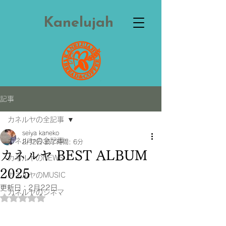
Kanelujah
記事
カネルヤの全記事
seiya kaneko
カネルヤの全記事
2月2日
読了時間: 6分
カネルヤ BEST ALBUM
カネルヤのNEWS
2025
カネルヤのMUSIC
更新日：
2月22日
カネルヤのシネマ
5つ星のうちNaNと評価されています。