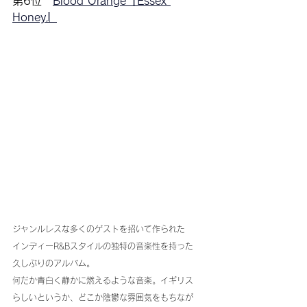
第6位
Blood Orange『Essex 
Honey』
ジャンルレスな多くのゲストを招いて作られた
インディーR&Bスタイルの独特の音楽性を持った
久しぶりのアルバム。
何だか青白く静かに燃えるような音楽。イギリス
らしいというか、どこか陰鬱な雰囲気をもちなが