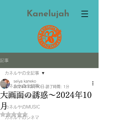
Kanelujah
記事
カネルヤの全記事
seiya kaneko
カネルヤの全記事
2024年10月10日
読了時間: 1分
大画面の誘惑～2024年10
カネルヤのNEWS
月
カネルヤのMUSIC
5つ星のうちNaNと評価されています。
カネルヤのシネマ