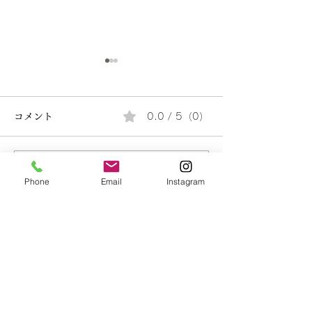
コメント
0.0 / 5（0）
「罪人たち」
バックルームス(2026)
コメントと評価...
Phone
Email
Instagram
kanelujah
(カネルヤ)
〒862-0910