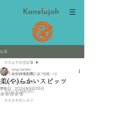
Kanelujah
記事
カネルヤの全記事
seiya kaneko
カネルヤの全記事
2024年9月25日
読了時間: 1分
柔(や)らかいスピッツ
カネルヤのNEWS
更新日：
2024年9月26日
カネルヤのMUSIC
5つ星のうちNaNと評価されています。
カネルヤのシネマ