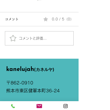
コメント
0.0 / 5（0）
42年ぶりの再結成！
コメントと評価...
カネルヤ BEST
2025
kanelujah
(カネルヤ)
〒862-0910
​熊本市東区健軍本町36-24​
096-368-5358