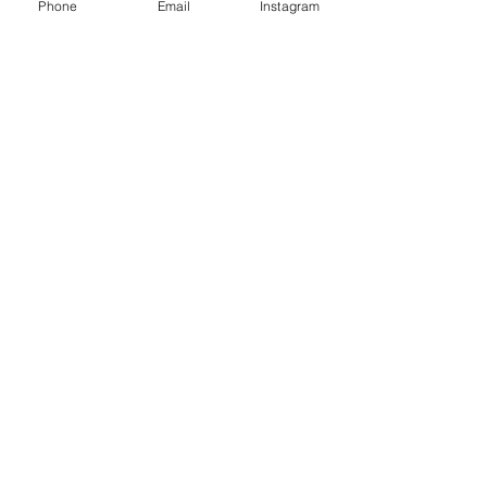
Phone
Email
Instagram
kanelujah@gmail.com
OPEN : 11:00 ～ 19:00
CLOSE : 月曜日、火曜日
駐車場
店舗正面を北に20ｍ先を右折
⑦⑧⑨⑩４台あり
contact