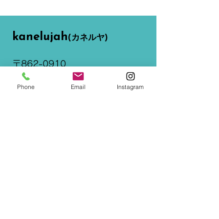
レコードプレーヤー（やっと）復
活！
kanelujah
(カネルヤ)
〒862-0910
​熊本市東区健軍本町36-24​
Phone
Email
Instagram
096-368-5358
kanelujah@gmail.com
OPEN : 11:00 ～ 19:00
CLOSE : 月曜日、火曜日
駐車場