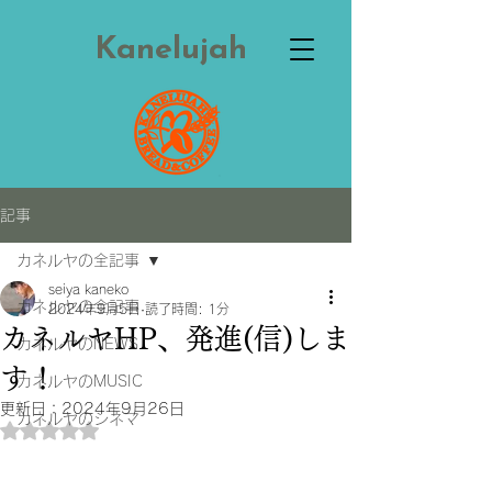
Kanelujah
記事
カネルヤの全記事
seiya kaneko
カネルヤの全記事
2024年9月5日
読了時間: 1分
カネルヤHP、発進(信)しま
カネルヤのNEWS
す！
カネルヤのMUSIC
更新日：
2024年9月26日
カネルヤのシネマ
5つ星のうちNaNと評価されています。